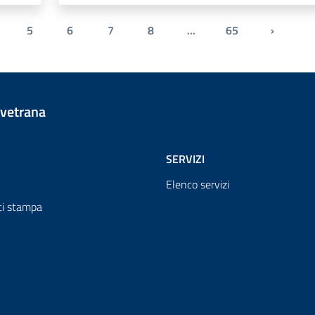
5
6
7
8
...
65
›
Pagina s
vetrana
SERVIZI
Elenco servizi
i stampa