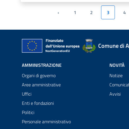
‹
1
2
3
4
Pagina precedente
Comune di A
AMMINISTRAZIONE
NOVITÀ
Organi di governo
Notizie
Aree amministrative
Comunicat
Uffici
Avvisi
Enti e fondazioni
Politici
Personale amministrativo