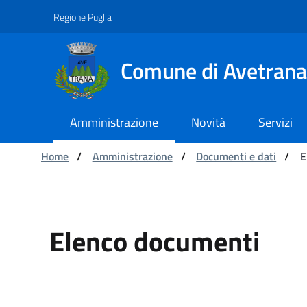
Navigazione
Salta al contenuto
Regione Puglia
Comune di Avetrana
Amministrazione
Novità
Servizi
Ti trovi in:
Home
/
Amministrazione
/
Documenti e dati
/
E
Elenco documenti - C
Elenco documenti