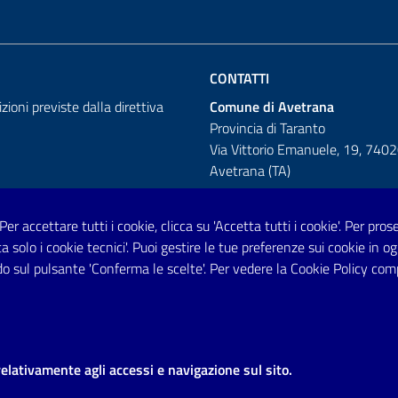
CONTATTI
izioni previste dalla direttiva
Comune di Avetrana
Provincia di Taranto
Via Vittorio Emanuele, 19, 740
Avetrana (TA)
 Per accettare tutti i cookie, clicca su 'Accetta tutti i cookie'. Per pro
Telefono: 0999707766
tta solo i cookie tecnici'. Puoi gestire le tue preferenze sui cookie i
Fax: 0999704336
o sul pulsante 'Conferma le scelte'. Per vedere la Cookie Policy com
Posta Elettronica Certificata:
prot.comune.avetrana@pec.rupar
relativamente agli accessi e navigazione sul sito.