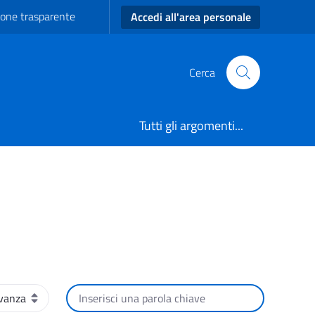
one trasparente
Accedi all'area personale
Cerca
Tutti gli argomenti...
amento
Cerca per testo