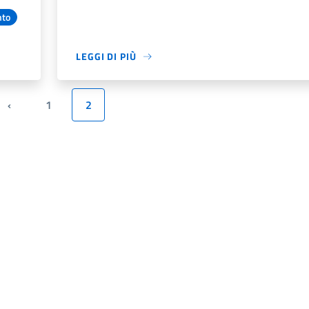
nto
LEGGI DI PIÙ
‹
1
2
Pagina precedente