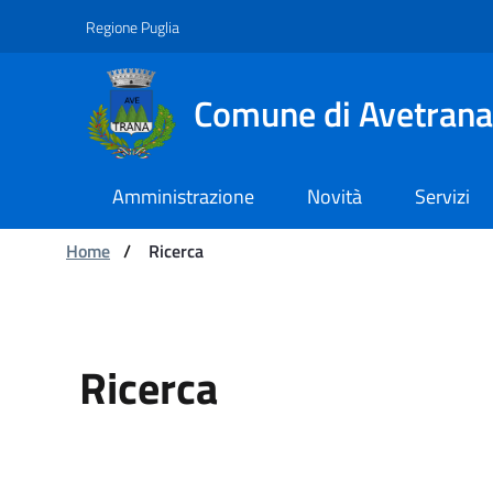
Navigazione
Salta al contenuto
Regione Puglia
Comune di Avetrana
Amministrazione
Novità
Servizi
Ti trovi in:
Home
/
Ricerca
Ricerca - Comune di A
Ricerca