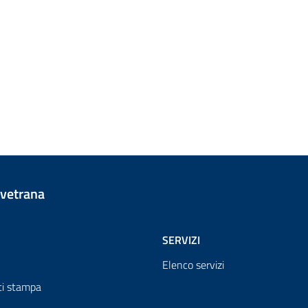
vetrana
SERVIZI
Elenco servizi
i stampa