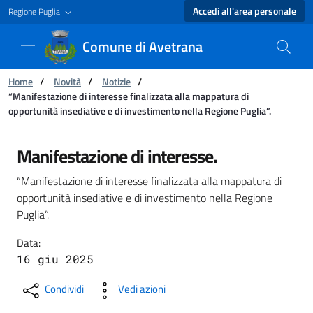
Accedi all'area personale
Regione Puglia
Comune di Avetrana
Ti trovi in:
Home
/
Novità
/
Notizie
/
“Manifestazione di interesse finalizzata alla mappatura di
opportunità insediative e di investimento nella Regione Puglia”.
“Manifestazione di interesse finalizzata alla 
Manifestazione di interesse.
“Manifestazione di interesse finalizzata alla mappatura di
opportunità insediative e di investimento nella Regione
Puglia”.
Data:
16 giu 2025
Condividi
Vedi azioni