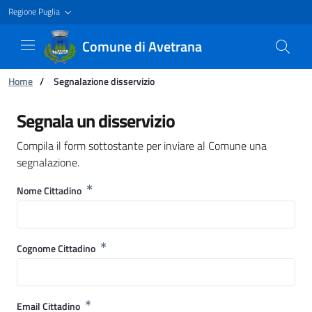
Regione Puglia
Comune di Avetrana
Ti trovi in:
Home
/
Segnalazione disservizio
Segnalazione disservizio - Comune di Avetran
Segnala un disservizio
Compila il form sottostante per inviare al Comune una
segnalazione.
Nome Cittadino
Cognome Cittadino
Email Cittadino