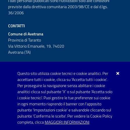
I dati personali pubblicati sono riutilizzabili solo alle condizioni
previste dalla direttiva comunitaria 2003/98/CE e dal d.lgs.
36/2006
CONTATTI
Comune di Avetrana
Provincia di Taranto
Via Vittorio Emanuele, 19, 74020
Avetrana (TA)
Questo sito utilizza cookie tecnici e cookie analitici. Per
Telefono: 0999707766
accettare tutti i cookie, clicca su 'Accetta tutti i cookie'.
Fax: 0999704336
Per proseguire la navigazione senza abilitare i cookie
analitici clicca sul pulsante 'X' o sul pulsante 'Accetta solo
Posta Elettronica Certificata:
i cookie tecnici'. Puoi gestire le tue preferenze sui cookie
prot.comune.avetrana@pec.rupar.puglia.it
in ogni momento riaprendo il banner con l'apposito
pulsante 'Impostazioni cookie' e salvandole cliccando sul
pulsante 'Conferma le scelte'. Per vedere la Cookie Policy
Link utili
completa, clicca
MAGGIORI INFORMAZIONI
Informativa privacy