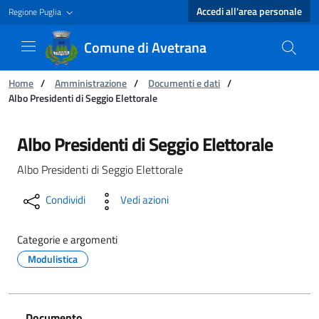
Accedi all'area personale
Regione Puglia
Comune di Avetrana
Ti trovi in:
Home
/
Amministrazione
/
Documenti e dati
/
Albo Presidenti di Seggio Elettorale
Albo Presidenti di Seggio Elettorale - Comune
Albo Presidenti di Seggio Elettorale
Albo Presidenti di Seggio Elettorale
Condividi
Vedi azioni
Categorie e argomenti
Modulistica
Documento