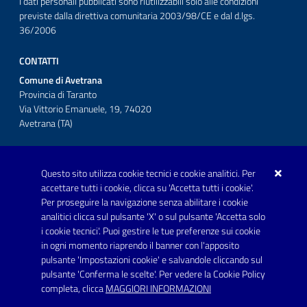
I dati personali pubblicati sono riutilizzabili solo alle condizioni
previste dalla direttiva comunitaria 2003/98/CE e dal d.lgs.
36/2006
CONTATTI
Comune di Avetrana
Provincia di Taranto
Via Vittorio Emanuele, 19, 74020
Avetrana (TA)
Questo sito utilizza cookie tecnici e cookie analitici. Per
Telefono: 0999707766
accettare tutti i cookie, clicca su 'Accetta tutti i cookie'.
Fax: 0999704336
Per proseguire la navigazione senza abilitare i cookie
analitici clicca sul pulsante 'X' o sul pulsante 'Accetta solo
Posta Elettronica Certificata:
i cookie tecnici'. Puoi gestire le tue preferenze sui cookie
prot.comune.avetrana@pec.rupar.puglia.it
in ogni momento riaprendo il banner con l'apposito
pulsante 'Impostazioni cookie' e salvandole cliccando sul
pulsante 'Conferma le scelte'. Per vedere la Cookie Policy
Link utili
completa, clicca
MAGGIORI INFORMAZIONI
Informativa privacy