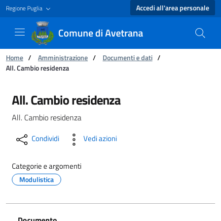
Accedi all'area personale
Regione Puglia
Comune di Avetrana
Ti trovi in:
Home
/
Amministrazione
/
Documenti e dati
/
All. Cambio residenza
All. Cambio residenza - Comune di Avetrana
All. Cambio residenza
All. Cambio residenza
Condividi
Vedi azioni
Categorie e argomenti
Modulistica
Documento