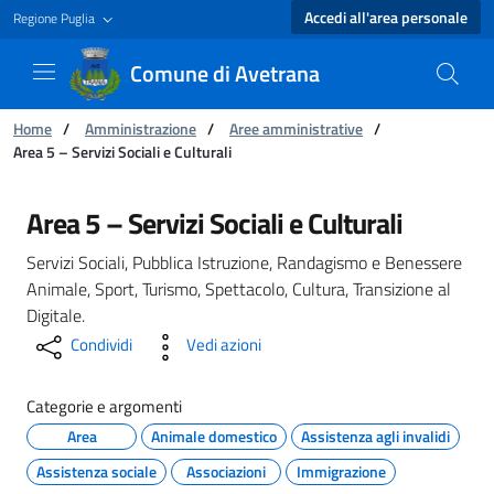
Accedi all'area personale
Regione Puglia
Comune di Avetrana
Ti trovi in:
Home
/
Amministrazione
/
Aree amministrative
/
Area 5 – Servizi Sociali e Culturali
Area 5 – Servizi Sociali e Culturali - Comune d
Area 5 – Servizi Sociali e Culturali
Servizi Sociali, Pubblica Istruzione, Randagismo e Benessere
Animale, Sport, Turismo, Spettacolo, Cultura, Transizione al
Digitale.
Condividi
Vedi azioni
Categorie e argomenti
Area
Animale domestico
Assistenza agli invalidi
Assistenza sociale
Associazioni
Immigrazione