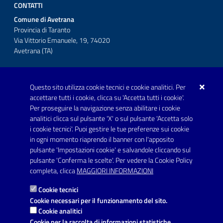
CONTATTI
Comune di Avetrana
Provincia di Taranto
Via Vittorio Emanuele, 19, 74020
Avetrana (TA)
Questo sito utilizza cookie tecnici e cookie analitici. Per
Telefono: 0999707766
accettare tutti i cookie, clicca su 'Accetta tutti i cookie'.
Fax: 0999704336
Per proseguire la navigazione senza abilitare i cookie
analitici clicca sul pulsante 'X' o sul pulsante 'Accetta solo
Posta Elettronica Certificata:
i cookie tecnici'. Puoi gestire le tue preferenze sui cookie
prot.comune.avetrana@pec.rupar.puglia.it
in ogni momento riaprendo il banner con l'apposito
pulsante 'Impostazioni cookie' e salvandole cliccando sul
pulsante 'Conferma le scelte'. Per vedere la Cookie Policy
Link utili
completa, clicca
MAGGIORI INFORMAZIONI
Informativa privacy
Cookie tecnici
Dichiarazione di accessibilità
Cookie necessari per il funzionamento del sito.
Cookie analitici
Note legali
Cookie per la raccolta di informazioni statistiche