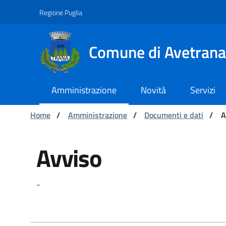
Navigazione
Salta al contenuto
Regione Puglia
Comune di Avetrana
Amministrazione
Novità
Servizi
Ti trovi in:
Home
/
Amministrazione
/
Documenti e dati
/
A
Avviso - Comune di Av
Avviso
-