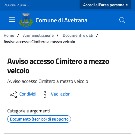
Accedi all'area personale
Regione Puglia
Comune di Avetrana
Ti trovi in:
Home
/
Amministrazione
/
Documenti e dati
/
Avviso accesso Cimitero a mezzo veicolo
Avviso accesso Cimitero a mezzo veicolo - Co
Avviso accesso Cimitero a mezzo
veicolo
Avviso accesso Cimitero a mezzo veicolo
Condividi
Vedi azioni
Categorie e argomenti
Documento (tecnico) di supporto