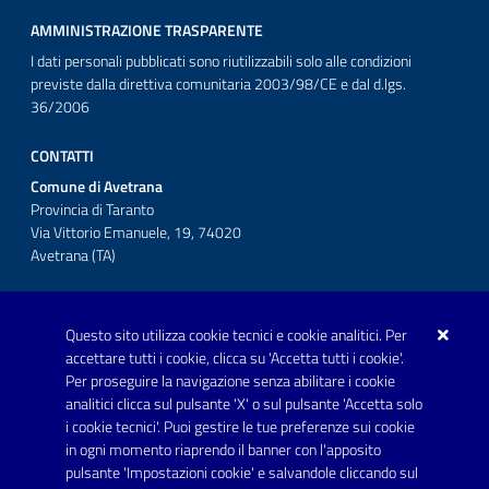
AMMINISTRAZIONE TRASPARENTE
I dati personali pubblicati sono riutilizzabili solo alle condizioni
previste dalla direttiva comunitaria 2003/98/CE e dal d.lgs.
36/2006
CONTATTI
Comune di Avetrana
Provincia di Taranto
Via Vittorio Emanuele, 19, 74020
Avetrana (TA)
Questo sito utilizza cookie tecnici e cookie analitici. Per
Telefono: 0999707766
accettare tutti i cookie, clicca su 'Accetta tutti i cookie'.
Fax: 0999704336
Per proseguire la navigazione senza abilitare i cookie
analitici clicca sul pulsante 'X' o sul pulsante 'Accetta solo
Posta Elettronica Certificata:
i cookie tecnici'. Puoi gestire le tue preferenze sui cookie
prot.comune.avetrana@pec.rupar.puglia.it
in ogni momento riaprendo il banner con l'apposito
pulsante 'Impostazioni cookie' e salvandole cliccando sul