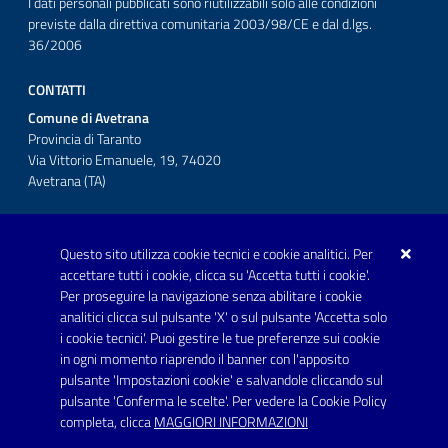
I dati personali pubblicati sono riutilizzabili solo alle condizioni
previste dalla direttiva comunitaria 2003/98/CE e dal d.lgs.
36/2006
CONTATTI
Comune di Avetrana
Provincia di Taranto
Via Vittorio Emanuele, 19, 74020
Avetrana (TA)
Questo sito utilizza cookie tecnici e cookie analitici. Per
Telefono: 0999707766
accettare tutti i cookie, clicca su 'Accetta tutti i cookie'.
Fax: 0999704336
Per proseguire la navigazione senza abilitare i cookie
analitici clicca sul pulsante 'X' o sul pulsante 'Accetta solo
Posta Elettronica Certificata:
i cookie tecnici'. Puoi gestire le tue preferenze sui cookie
prot.comune.avetrana@pec.rupar.puglia.it
in ogni momento riaprendo il banner con l'apposito
pulsante 'Impostazioni cookie' e salvandole cliccando sul
pulsante 'Conferma le scelte'. Per vedere la Cookie Policy
Link utili
completa, clicca
MAGGIORI INFORMAZIONI
Informativa privacy