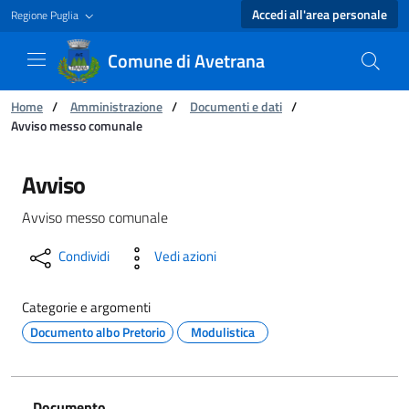
Accedi all'area personale
Regione Puglia
Comune di Avetrana
Ti trovi in:
Home
/
Amministrazione
/
Documenti e dati
/
Avviso messo comunale
Avviso messo comunale - Comune di Avetrana
Avviso
Avviso messo comunale
Condividi
Vedi azioni
Categorie e argomenti
Documento albo Pretorio
Modulistica
Documento