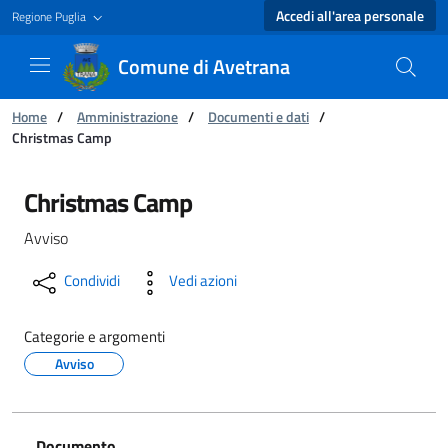
Accedi all'area personale
Regione Puglia
Comune di Avetrana
Ti trovi in:
Home
/
Amministrazione
/
Documenti e dati
/
Christmas Camp
Christmas Camp - Comune di Avetrana
Christmas Camp
Avviso
Condividi
Vedi azioni
Categorie e argomenti
Avviso
Documento