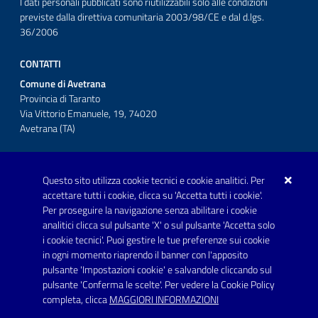
I dati personali pubblicati sono riutilizzabili solo alle condizioni
previste dalla direttiva comunitaria 2003/98/CE e dal d.lgs.
36/2006
CONTATTI
Comune di Avetrana
Provincia di Taranto
Via Vittorio Emanuele, 19, 74020
Avetrana (TA)
Questo sito utilizza cookie tecnici e cookie analitici. Per
Telefono: 0999707766
accettare tutti i cookie, clicca su 'Accetta tutti i cookie'.
Fax: 0999704336
Per proseguire la navigazione senza abilitare i cookie
analitici clicca sul pulsante 'X' o sul pulsante 'Accetta solo
Posta Elettronica Certificata:
i cookie tecnici'. Puoi gestire le tue preferenze sui cookie
prot.comune.avetrana@pec.rupar.puglia.it
in ogni momento riaprendo il banner con l'apposito
pulsante 'Impostazioni cookie' e salvandole cliccando sul
pulsante 'Conferma le scelte'. Per vedere la Cookie Policy
Link utili
completa, clicca
MAGGIORI INFORMAZIONI
Informativa privacy