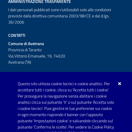
AMMINISTRAZIONE TRASPARENTE
I dati personali pubblicati sono riutilizzabili solo alle condizioni
previste dalla direttiva comunitaria 2003/98/CE e dal d.lgs.
36/2006
CONTATTI
Comune di Avetrana
Provincia di Taranto
Via Vittorio Emanuele, 19, 74020
Avetrana (TA)
Questo sito utilizza cookie tecnici e cookie analitici. Per
Telefono: 0999707766
accettare tutti i cookie, clicca su 'Accetta tutti i cookie'.
Fax: 0999704336
Per proseguire la navigazione senza abilitare i cookie
analitici clicca sul pulsante 'X' o sul pulsante 'Accetta solo
Posta Elettronica Certificata:
i cookie tecnici'. Puoi gestire le tue preferenze sui cookie
prot.comune.avetrana@pec.rupar.puglia.it
in ogni momento riaprendo il banner con l'apposito
pulsante 'Impostazioni cookie' e salvandole cliccando sul
pulsante 'Conferma le scelte'. Per vedere la Cookie Policy
Link utili