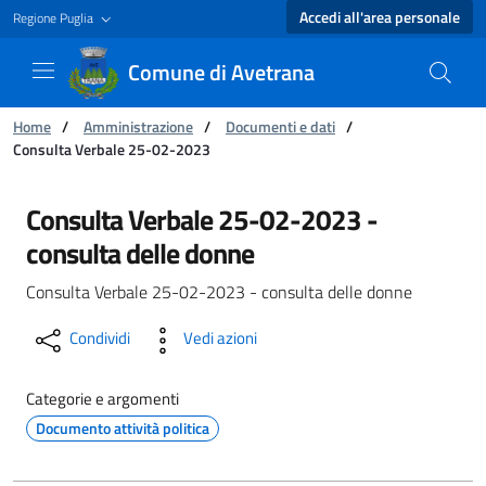
Accedi all'area personale
Regione Puglia
Comune di Avetrana
Ti trovi in:
Home
/
Amministrazione
/
Documenti e dati
/
Consulta Verbale 25-02-2023
Consulta Verbale 25-02-2023 - Comune di Ave
Consulta Verbale 25-02-2023 -
consulta delle donne
Consulta Verbale 25-02-2023 - consulta delle donne
Condividi
Vedi azioni
Categorie e argomenti
Documento attività politica