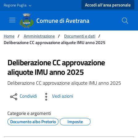
Accedi all'area personale
Regione Puglia
Comune di Avetrana
Ti trovi in:
Home
/
Amministrazione
/
Documenti e dati
/
Deliberazione CC approvazione aliquote IMU anno 2025
Deliberazione CC approvazione aliquote IMU 
Deliberazione CC approvazione
aliquote IMU anno 2025
Deliberazione CC approvazione aliquote IMU anno 2025
Condividi
Vedi azioni
Categorie e argomenti
Documento albo Pretorio
Imposte