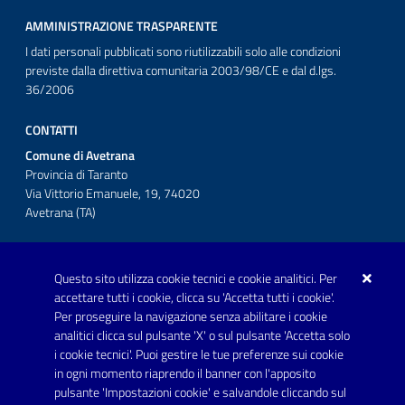
AMMINISTRAZIONE TRASPARENTE
I dati personali pubblicati sono riutilizzabili solo alle condizioni
previste dalla direttiva comunitaria 2003/98/CE e dal d.lgs.
36/2006
CONTATTI
Comune di Avetrana
Provincia di Taranto
Via Vittorio Emanuele, 19, 74020
Avetrana (TA)
Questo sito utilizza cookie tecnici e cookie analitici. Per
Telefono: 0999707766
accettare tutti i cookie, clicca su 'Accetta tutti i cookie'.
Fax: 0999704336
Per proseguire la navigazione senza abilitare i cookie
analitici clicca sul pulsante 'X' o sul pulsante 'Accetta solo
Posta Elettronica Certificata:
i cookie tecnici'. Puoi gestire le tue preferenze sui cookie
prot.comune.avetrana@pec.rupar.puglia.it
in ogni momento riaprendo il banner con l'apposito
pulsante 'Impostazioni cookie' e salvandole cliccando sul