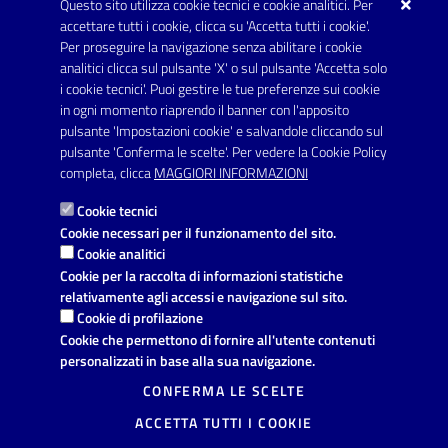
Questo sito utilizza cookie tecnici e cookie analitici. Per
Telefono: 0999707766
accettare tutti i cookie, clicca su 'Accetta tutti i cookie'.
Fax: 0999704336
Per proseguire la navigazione senza abilitare i cookie
analitici clicca sul pulsante 'X' o sul pulsante 'Accetta solo
Posta Elettronica Certificata:
i cookie tecnici'. Puoi gestire le tue preferenze sui cookie
prot.comune.avetrana@pec.rupar.puglia.it
in ogni momento riaprendo il banner con l'apposito
pulsante 'Impostazioni cookie' e salvandole cliccando sul
pulsante 'Conferma le scelte'. Per vedere la Cookie Policy
Link utili
completa, clicca
MAGGIORI INFORMAZIONI
Informativa privacy
Cookie tecnici
Dichiarazione di accessibilità
Cookie necessari per il funzionamento del sito.
Cookie analitici
Note legali
Cookie per la raccolta di informazioni statistiche
relativamente agli accessi e navigazione sul sito.
Leggi le FAQ
Cookie di profilazione
Cookie che permettono di fornire all'utente contenuti
Richiesta di assistenza
personalizzati in base alla sua navigazione.
Segnalazione disservizio
CONFERMA LE SCELTE
ACCETTA TUTTI I COOKIE
Prenotazione appuntamento