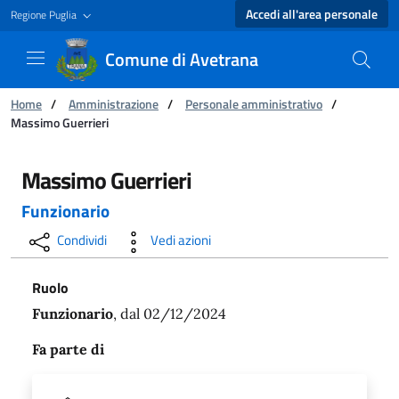
Accedi all'area personale
Regione Puglia
Comune di Avetrana
Ti trovi in:
Home
/
Amministrazione
/
Personale amministrativo
/
Massimo Guerrieri
Massimo Guerrieri - Comune di Avetrana
Massimo Guerrieri
Funzionario
Condividi
Vedi azioni
Ruolo
Funzionario
, dal 02/12/2024
Fa parte di