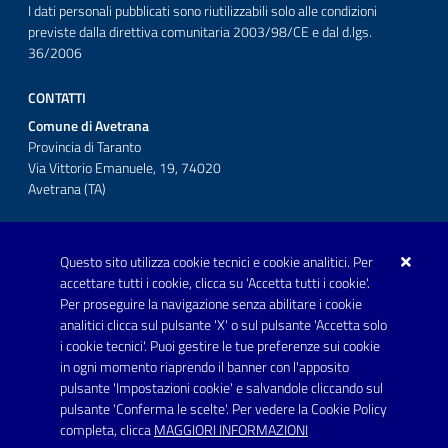
I dati personali pubblicati sono riutilizzabili solo alle condizioni
previste dalla direttiva comunitaria 2003/98/CE e dal d.lgs.
36/2006
CONTATTI
Comune di Avetrana
Provincia di Taranto
Via Vittorio Emanuele, 19, 74020
Avetrana (TA)
Questo sito utilizza cookie tecnici e cookie analitici. Per
Telefono: 0999707766
accettare tutti i cookie, clicca su 'Accetta tutti i cookie'.
Fax: 0999704336
Per proseguire la navigazione senza abilitare i cookie
analitici clicca sul pulsante 'X' o sul pulsante 'Accetta solo
Posta Elettronica Certificata:
i cookie tecnici'. Puoi gestire le tue preferenze sui cookie
prot.comune.avetrana@pec.rupar.puglia.it
in ogni momento riaprendo il banner con l'apposito
pulsante 'Impostazioni cookie' e salvandole cliccando sul
pulsante 'Conferma le scelte'. Per vedere la Cookie Policy
Link utili
completa, clicca
MAGGIORI INFORMAZIONI
Informativa privacy