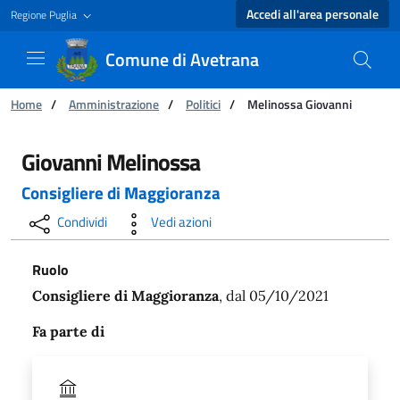
Accedi all'area personale
Regione Puglia
Comune di Avetrana
Ti trovi in:
Home
/
Amministrazione
/
Politici
/
Melinossa Giovanni
Melinossa Giovanni - Comune di Avetrana
Giovanni Melinossa
Consigliere di Maggioranza
Condividi
Vedi azioni
Ruolo
Consigliere di Maggioranza
, dal 05/10/2021
Fa parte di