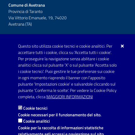
Comune di Avetrana
Provincia di Taranto
Via Vittorio Emanuele, 19, 74020
Avetrana (TA)
Questo sito utilizza cookie tecnici e cookie analitici. Per
Telefono: 0999707766
accettare tutti i cookie, clicca su 'Accetta tutti i cookie'.
Fax: 0999704336
Per proseguire la navigazione senza abilitare i cookie
analitici clicca sul pulsante 'X' o sul pulsante 'Accetta solo
Posta Elettronica Certificata:
i cookie tecnici'. Puoi gestire le tue preferenze sui cookie
prot.comune.avetrana@pec.rupar.puglia.it
in ogni momento riaprendo il banner con l'apposito
pulsante 'Impostazioni cookie' e salvandole cliccando sul
pulsante 'Conferma le scelte'. Per vedere la Cookie Policy
Link utili
completa, clicca
MAGGIORI INFORMAZIONI
Informativa privacy
Cookie tecnici
Dichiarazione di accessibilità
Cookie necessari per il funzionamento del sito.
Cookie analitici
Note legali
Cookie per la raccolta di informazioni statistiche
relativamente agli accessi e navigazione sul sito.