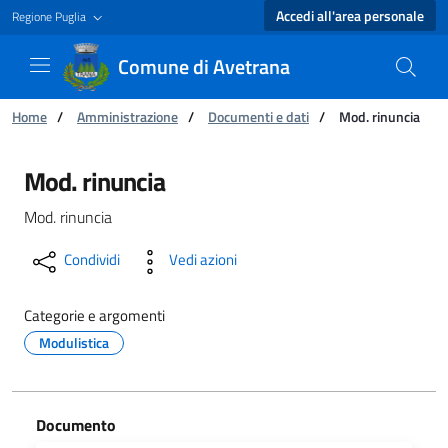
Accedi all'area personale
Regione Puglia
Comune di Avetrana
Ti trovi in:
Home
/
Amministrazione
/
Documenti e dati
/
Mod. rinuncia
Mod. rinuncia - Comune di Avetrana
Mod. rinuncia
Mod. rinuncia
Condividi
Vedi azioni
Categorie e argomenti
Modulistica
Documento