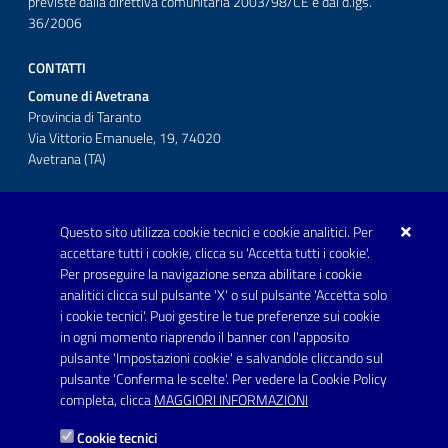
previste dalla direttiva comunitaria 2003/98/CE e dal d.lgs.
36/2006
CONTATTI
Comune di Avetrana
Provincia di Taranto
Via Vittorio Emanuele, 19, 74020
Avetrana (TA)
Questo sito utilizza cookie tecnici e cookie analitici. Per
Telefono: 0999707766
accettare tutti i cookie, clicca su 'Accetta tutti i cookie'.
Fax: 0999704336
Per proseguire la navigazione senza abilitare i cookie
analitici clicca sul pulsante 'X' o sul pulsante 'Accetta solo
Posta Elettronica Certificata:
i cookie tecnici'. Puoi gestire le tue preferenze sui cookie
prot.comune.avetrana@pec.rupar.puglia.it
in ogni momento riaprendo il banner con l'apposito
pulsante 'Impostazioni cookie' e salvandole cliccando sul
pulsante 'Conferma le scelte'. Per vedere la Cookie Policy
Link utili
completa, clicca
MAGGIORI INFORMAZIONI
Informativa privacy
Cookie tecnici