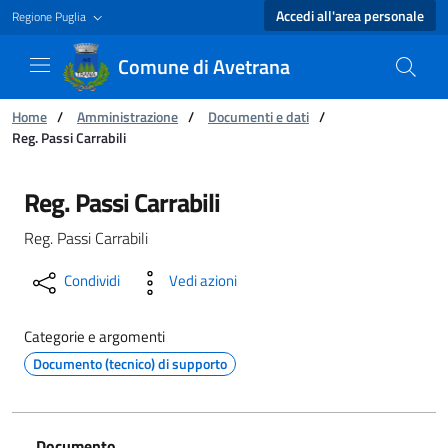
Accedi all'area personale
Regione Puglia
Comune di Avetrana
Ti trovi in:
Home
/
Amministrazione
/
Documenti e dati
/
Reg. Passi Carrabili
Reg. Passi Carrabili - Comune di Avetrana
Reg. Passi Carrabili
Reg. Passi Carrabili
Condividi
Vedi azioni
Categorie e argomenti
Documento (tecnico) di supporto
Documento