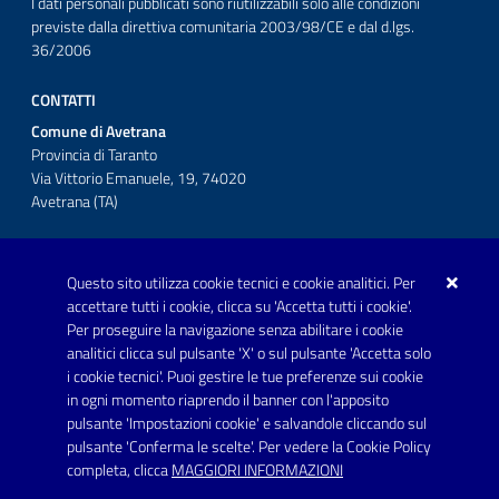
I dati personali pubblicati sono riutilizzabili solo alle condizioni
previste dalla direttiva comunitaria 2003/98/CE e dal d.lgs.
36/2006
CONTATTI
Comune di Avetrana
Provincia di Taranto
Via Vittorio Emanuele, 19, 74020
Avetrana (TA)
Questo sito utilizza cookie tecnici e cookie analitici. Per
Telefono: 0999707766
accettare tutti i cookie, clicca su 'Accetta tutti i cookie'.
Fax: 0999704336
Per proseguire la navigazione senza abilitare i cookie
analitici clicca sul pulsante 'X' o sul pulsante 'Accetta solo
Posta Elettronica Certificata:
i cookie tecnici'. Puoi gestire le tue preferenze sui cookie
prot.comune.avetrana@pec.rupar.puglia.it
in ogni momento riaprendo il banner con l'apposito
pulsante 'Impostazioni cookie' e salvandole cliccando sul
pulsante 'Conferma le scelte'. Per vedere la Cookie Policy
Link utili
completa, clicca
MAGGIORI INFORMAZIONI
Informativa privacy