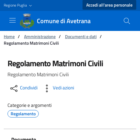
Accedi all'area personale
Regione Puglia
Comune di Avetrana
Ti trovi in:
Home
/
Amministrazione
/
Documenti e dati
/
Regolamento Matrimoni Civili
Regolamento Matrimoni Civili - Comune di Av
Regolamento Matrimoni Civili
Regolamento Matrimoni Civili
Condividi
Vedi azioni
Categorie e argomenti
Regolamento
Documento