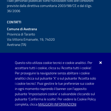
I dati personali pubblicati sono riutilizzabili solo alle condizioni
previste dalla direttiva comunitaria 2003/98/CE e dal d.lgs.
36/2006
CONTATTI
Comune di Avetrana
Provincia di Taranto
Via Vittorio Emanuele, 19, 74020
Avetrana (TA)
Questo sito utilizza cookie tecnici e cookie analitici. Per
Telefono: 0999707766
accettare tutti i cookie, clicca su 'Accetta tutti i cookie'.
Fax: 0999704336
Per proseguire la navigazione senza abilitare i cookie
analitici clicca sul pulsante 'X' o sul pulsante 'Accetta solo
Posta Elettronica Certificata:
i cookie tecnici'. Puoi gestire le tue preferenze sui cookie
prot.comune.avetrana@pec.rupar.puglia.it
in ogni momento riaprendo il banner con l'apposito
pulsante 'Impostazioni cookie' e salvandole cliccando sul
pulsante 'Conferma le scelte'. Per vedere la Cookie Policy
Link utili
completa, clicca
MAGGIORI INFORMAZIONI
Informativa privacy