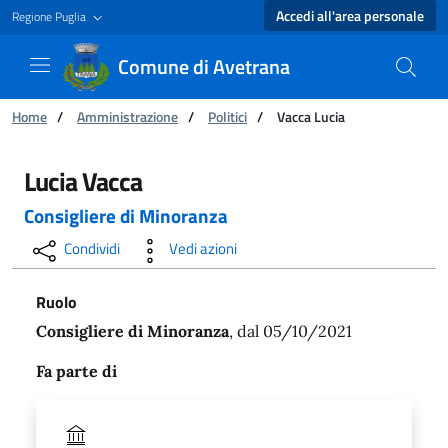
Accedi all'area personale
Regione Puglia
Comune di Avetrana
Ti trovi in:
Home
/
Amministrazione
/
Politici
/
Vacca Lucia
Vacca Lucia - Comune di Avetrana
Lucia Vacca
Consigliere di Minoranza
Condividi
Vedi azioni
Ruolo
Consigliere di Minoranza
, dal 05/10/2021
Fa parte di