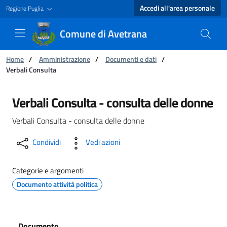
Accedi all'area personale
Regione Puglia
Comune di Avetrana
Ti trovi in:
Home
/
Amministrazione
/
Documenti e dati
/
Verbali Consulta
Verbali Consulta - Comune di Avetrana
Verbali Consulta - consulta delle donne
Verbali Consulta - consulta delle donne
Condividi
Vedi azioni
Categorie e argomenti
Documento attività politica
Documento