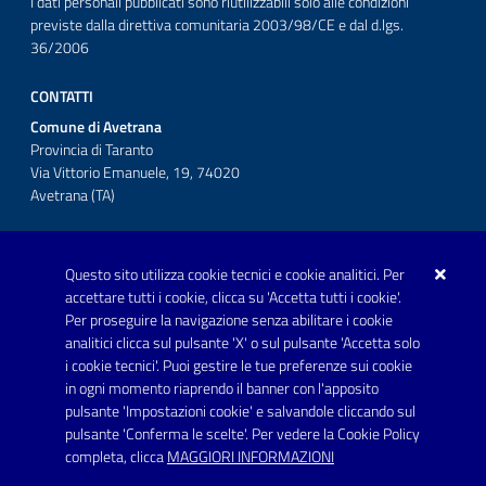
I dati personali pubblicati sono riutilizzabili solo alle condizioni
previste dalla direttiva comunitaria 2003/98/CE e dal d.lgs.
36/2006
CONTATTI
Comune di Avetrana
Provincia di Taranto
Via Vittorio Emanuele, 19, 74020
Avetrana (TA)
Questo sito utilizza cookie tecnici e cookie analitici. Per
Telefono: 0999707766
accettare tutti i cookie, clicca su 'Accetta tutti i cookie'.
Fax: 0999704336
Per proseguire la navigazione senza abilitare i cookie
analitici clicca sul pulsante 'X' o sul pulsante 'Accetta solo
Posta Elettronica Certificata:
i cookie tecnici'. Puoi gestire le tue preferenze sui cookie
prot.comune.avetrana@pec.rupar.puglia.it
in ogni momento riaprendo il banner con l'apposito
pulsante 'Impostazioni cookie' e salvandole cliccando sul
pulsante 'Conferma le scelte'. Per vedere la Cookie Policy
Link utili
completa, clicca
MAGGIORI INFORMAZIONI
Informativa privacy