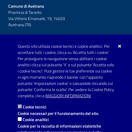
Comune di Avetrana
Provincia di Taranto
Via Vittorio Emanuele, 19, 74020
Avetrana (TA)
Questo sito utilizza cookie tecnici e cookie analitici. Per
Telefono: 0999707766
accettare tutti i cookie, clicca su 'Accetta tutti i cookie'.
Fax: 0999704336
Per proseguire la navigazione senza abilitare i cookie
analitici clicca sul pulsante 'X' o sul pulsante 'Accetta solo
Posta Elettronica Certificata:
i cookie tecnici'. Puoi gestire le tue preferenze sui cookie
prot.comune.avetrana@pec.rupar.puglia.it
in ogni momento riaprendo il banner con l'apposito
pulsante 'Impostazioni cookie' e salvandole cliccando sul
pulsante 'Conferma le scelte'. Per vedere la Cookie Policy
Link utili
completa, clicca
MAGGIORI INFORMAZIONI
Informativa privacy
Cookie tecnici
Dichiarazione di accessibilità
Cookie necessari per il funzionamento del sito.
Cookie analitici
Note legali
Cookie per la raccolta di informazioni statistiche