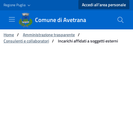
Accedi all'area personale
Regione Puglia
Comune di Avetrana
Ti trovi in:
Home
/
Amministrazione trasparente
/
Consulenti e collaboratori
/
Incarichi affidati a soggetti esterni
Incarichi affidati a soggetti esterni - Comune 