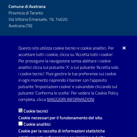
Comune di Avetrana
Provincia di Taranto
Via Vittorio Emanuele, 19, 74020
Avetrana (TA)
Questo sito utilizza cookie tecnici e cookie analitici. Per
Telefono: 0999707766
accettare tutti i cookie, clicca su 'Accetta tutti i cookie'.
Fax: 0999704336
Per proseguire la navigazione senza abilitare i cookie
analitici clicca sul pulsante 'X' o sul pulsante 'Accetta solo
Posta Elettronica Certificata:
i cookie tecnici'. Puoi gestire le tue preferenze sui cookie
prot.comune.avetrana@pec.rupar.puglia.it
in ogni momento riaprendo il banner con l'apposito
pulsante 'Impostazioni cookie' e salvandole cliccando sul
pulsante 'Conferma le scelte'. Per vedere la Cookie Policy
Link utili
completa, clicca
MAGGIORI INFORMAZIONI
Informativa privacy
Cookie tecnici
Dichiarazione di accessibilità
Cookie necessari per il funzionamento del sito.
Cookie analitici
Note legali
Cookie per la raccolta di informazioni statistiche