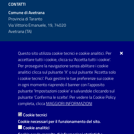
CONTATTI
Comune di Avetrana
Provincia di Taranto
Via Vittorio Emanuele, 19, 74020
Avetrana (TA)
Questo sito utilizza cookie tecnici e cookie analitici. Per
Telefono: 0999707766
accettare tutti i cookie, clicca su 'Accetta tutti i cookie'.
Fax: 0999704336
Per proseguire la navigazione senza abilitare i cookie
analitici clicca sul pulsante 'X' o sul pulsante 'Accetta solo
Posta Elettronica Certificata:
i cookie tecnici'. Puoi gestire le tue preferenze sui cookie
prot.comune.avetrana@pec.rupar.puglia.it
in ogni momento riaprendo il banner con l'apposito
pulsante 'Impostazioni cookie' e salvandole cliccando sul
pulsante 'Conferma le scelte'. Per vedere la Cookie Policy
Link utili
completa, clicca
MAGGIORI INFORMAZIONI
Informativa privacy
Cookie tecnici
Dichiarazione di accessibilità
Cookie necessari per il funzionamento del sito.
Cookie analitici
Note legali