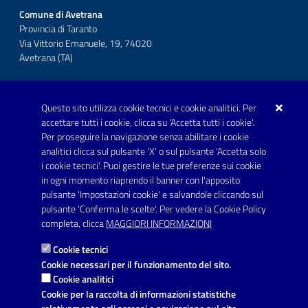
Comune di Avetrana
Provincia di Taranto
Via Vittorio Emanuele, 19, 74020
Avetrana (TA)
Questo sito utilizza cookie tecnici e cookie analitici. Per
Telefono: 0999707766
accettare tutti i cookie, clicca su 'Accetta tutti i cookie'.
Fax: 0999704336
Per proseguire la navigazione senza abilitare i cookie
analitici clicca sul pulsante 'X' o sul pulsante 'Accetta solo
Posta Elettronica Certificata:
i cookie tecnici'. Puoi gestire le tue preferenze sui cookie
prot.comune.avetrana@pec.rupar.puglia.it
in ogni momento riaprendo il banner con l'apposito
pulsante 'Impostazioni cookie' e salvandole cliccando sul
pulsante 'Conferma le scelte'. Per vedere la Cookie Policy
Link utili
completa, clicca
MAGGIORI INFORMAZIONI
Informativa privacy
Cookie tecnici
Dichiarazione di accessibilità
Cookie necessari per il funzionamento del sito.
Cookie analitici
Note legali
Cookie per la raccolta di informazioni statistiche