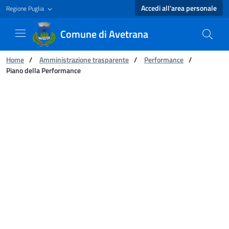
Accedi all'area personale
Regione Puglia
Comune di Avetrana
Ti trovi in:
Home
/
Amministrazione trasparente
/
Performance
/
Piano della Performance
Piano della Performance - Comune di Avetran