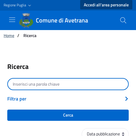
Accedi all'area personale
Regione Puglia
Comune di Avetrana
Ti trovi in:
Home
/
Ricerca
Ricerca - Comune di Avetrana
Ricerca
Cerca per testo
Filtra per
Cerca
Ordinamento