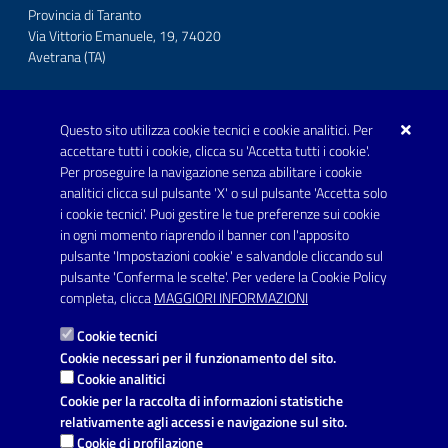
Provincia di Taranto
Via Vittorio Emanuele, 19, 74020
Avetrana (TA)
Questo sito utilizza cookie tecnici e cookie analitici. Per
Telefono: 0999707766
accettare tutti i cookie, clicca su 'Accetta tutti i cookie'.
Fax: 0999704336
Per proseguire la navigazione senza abilitare i cookie
analitici clicca sul pulsante 'X' o sul pulsante 'Accetta solo
Posta Elettronica Certificata:
i cookie tecnici'. Puoi gestire le tue preferenze sui cookie
prot.comune.avetrana@pec.rupar.puglia.it
in ogni momento riaprendo il banner con l'apposito
pulsante 'Impostazioni cookie' e salvandole cliccando sul
pulsante 'Conferma le scelte'. Per vedere la Cookie Policy
Link utili
completa, clicca
MAGGIORI INFORMAZIONI
Informativa privacy
Cookie tecnici
Dichiarazione di accessibilità
Cookie necessari per il funzionamento del sito.
Cookie analitici
Note legali
Cookie per la raccolta di informazioni statistiche
relativamente agli accessi e navigazione sul sito.
Leggi le FAQ
Cookie di profilazione