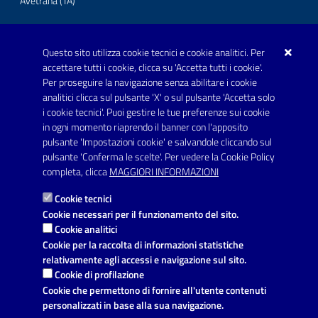
Avetrana (TA)
Questo sito utilizza cookie tecnici e cookie analitici. Per
Telefono: 0999707766
accettare tutti i cookie, clicca su 'Accetta tutti i cookie'.
Fax: 0999704336
Per proseguire la navigazione senza abilitare i cookie
analitici clicca sul pulsante 'X' o sul pulsante 'Accetta solo
Posta Elettronica Certificata:
i cookie tecnici'. Puoi gestire le tue preferenze sui cookie
prot.comune.avetrana@pec.rupar.puglia.it
in ogni momento riaprendo il banner con l'apposito
pulsante 'Impostazioni cookie' e salvandole cliccando sul
pulsante 'Conferma le scelte'. Per vedere la Cookie Policy
Link utili
completa, clicca
MAGGIORI INFORMAZIONI
Informativa privacy
Cookie tecnici
Dichiarazione di accessibilità
Cookie necessari per il funzionamento del sito.
Cookie analitici
Note legali
Cookie per la raccolta di informazioni statistiche
relativamente agli accessi e navigazione sul sito.
Leggi le FAQ
Cookie di profilazione
Cookie che permettono di fornire all'utente contenuti
Richiesta di assistenza
personalizzati in base alla sua navigazione.