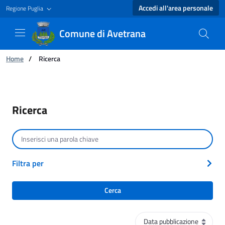
Accedi all'area personale
Regione Puglia
Comune di Avetrana
Ti trovi in:
Home
/
Ricerca
Ricerca - Comune di Avetrana
Ricerca
Cerca per testo
Filtra per
Cerca
Ordinamento