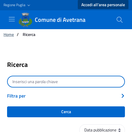
Accedi all'area personale
Regione Puglia
Comune di Avetrana
Ti trovi in:
Home
/
Ricerca
Ricerca - Comune di Avetrana
Ricerca
Cerca per testo
Filtra per
Cerca
Ordinamento