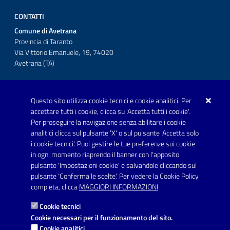
CONTATTI
Comune di Avetrana
Provincia di Taranto
Via Vittorio Emanuele, 19, 74020
Avetrana (TA)
Questo sito utilizza cookie tecnici e cookie analitici. Per
Telefono: 0999707766
accettare tutti i cookie, clicca su 'Accetta tutti i cookie'.
Fax: 0999704336
Per proseguire la navigazione senza abilitare i cookie
analitici clicca sul pulsante 'X' o sul pulsante 'Accetta solo
Posta Elettronica Certificata:
i cookie tecnici'. Puoi gestire le tue preferenze sui cookie
prot.comune.avetrana@pec.rupar.puglia.it
in ogni momento riaprendo il banner con l'apposito
pulsante 'Impostazioni cookie' e salvandole cliccando sul
pulsante 'Conferma le scelte'. Per vedere la Cookie Policy
Link utili
completa, clicca
MAGGIORI INFORMAZIONI
Informativa privacy
Cookie tecnici
Dichiarazione di accessibilità
Cookie necessari per il funzionamento del sito.
Cookie analitici