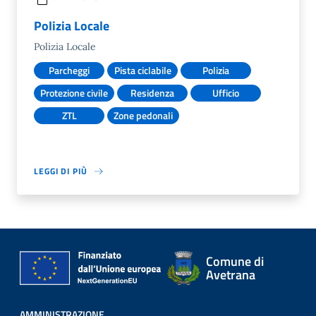
Polizia Locale
Polizia Locale
Parcheggi
Pista ciclabile
Polizia
Protezione civile
Residenza
Ufficio
ZTL
Zone pedonali
LEGGI DI PIÙ
Comune di
Avetrana
AMMINISTRAZIONE