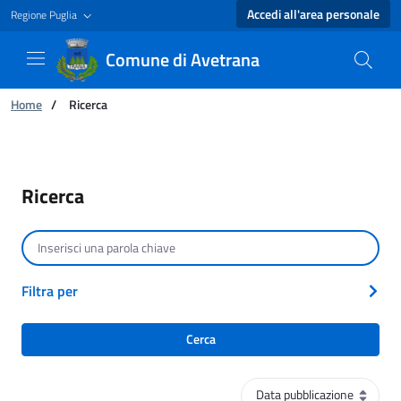
Accedi all'area personale
Regione Puglia
Comune di Avetrana
Ti trovi in:
Home
/
Ricerca
Ricerca - Comune di Avetrana
Ricerca
Cerca per testo
Filtra per
Cerca
Ordinamento