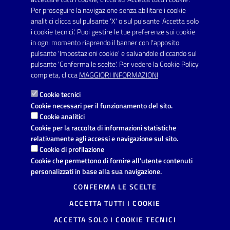
Fax: 0999704336
Per proseguire la navigazione senza abilitare i cookie
analitici clicca sul pulsante 'X' o sul pulsante 'Accetta solo
Posta Elettronica Certificata:
i cookie tecnici'. Puoi gestire le tue preferenze sui cookie
prot.comune.avetrana@pec.rupar.puglia.it
in ogni momento riaprendo il banner con l'apposito
pulsante 'Impostazioni cookie' e salvandole cliccando sul
pulsante 'Conferma le scelte'. Per vedere la Cookie Policy
Link utili
completa, clicca
MAGGIORI INFORMAZIONI
Informativa privacy
Cookie tecnici
Dichiarazione di accessibilità
Cookie necessari per il funzionamento del sito.
Cookie analitici
Note legali
Cookie per la raccolta di informazioni statistiche
relativamente agli accessi e navigazione sul sito.
Leggi le FAQ
Cookie di profilazione
Cookie che permettono di fornire all'utente contenuti
Richiesta di assistenza
personalizzati in base alla sua navigazione.
Segnalazione disservizio
CONFERMA LE SCELTE
ACCETTA TUTTI I COOKIE
Prenotazione appuntamento
ACCETTA SOLO I COOKIE TECNICI
Mappa del sito