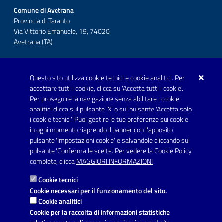
Comune di Avetrana
Provincia di Taranto
Via Vittorio Emanuele, 19, 74020
Avetrana (TA)
Questo sito utilizza cookie tecnici e cookie analitici. Per
Telefono: 0999707766
accettare tutti i cookie, clicca su 'Accetta tutti i cookie'.
Fax: 0999704336
Per proseguire la navigazione senza abilitare i cookie
analitici clicca sul pulsante 'X' o sul pulsante 'Accetta solo
Posta Elettronica Certificata:
i cookie tecnici'. Puoi gestire le tue preferenze sui cookie
prot.comune.avetrana@pec.rupar.puglia.it
in ogni momento riaprendo il banner con l'apposito
pulsante 'Impostazioni cookie' e salvandole cliccando sul
pulsante 'Conferma le scelte'. Per vedere la Cookie Policy
Link utili
completa, clicca
MAGGIORI INFORMAZIONI
Informativa privacy
Cookie tecnici
Dichiarazione di accessibilità
Cookie necessari per il funzionamento del sito.
Cookie analitici
Note legali
Cookie per la raccolta di informazioni statistiche