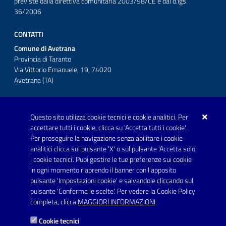
previste dalla direttiva comunitaria 2003/98/CE e dal d.lgs.
36/2006
CONTATTI
Comune di Avetrana
Provincia di Taranto
Via Vittorio Emanuele, 19, 74020
Avetrana (TA)
Questo sito utilizza cookie tecnici e cookie analitici. Per
Telefono: 0999707766
accettare tutti i cookie, clicca su 'Accetta tutti i cookie'.
Fax: 0999704336
Per proseguire la navigazione senza abilitare i cookie
analitici clicca sul pulsante 'X' o sul pulsante 'Accetta solo
Posta Elettronica Certificata:
i cookie tecnici'. Puoi gestire le tue preferenze sui cookie
prot.comune.avetrana@pec.rupar.puglia.it
in ogni momento riaprendo il banner con l'apposito
pulsante 'Impostazioni cookie' e salvandole cliccando sul
pulsante 'Conferma le scelte'. Per vedere la Cookie Policy
Link utili
completa, clicca
MAGGIORI INFORMAZIONI
Informativa privacy
Cookie tecnici