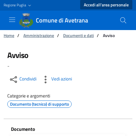
Accedi all'area personale
Regione Puglia
Comune di Avetrana
Ti trovi in:
Home
/
Amministrazione
/
Documenti e dati
/
Avviso
Avviso - Comune di Avetrana
Avviso
-
Condividi
Vedi azioni
Categorie e argomenti
Documento (tecnico) di supporto
Documento