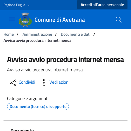
Accedi all'area personale
Regione Puglia
Comune di Avetrana
Ti trovi in:
Home
/
Amministrazione
/
Documenti e dati
/
Avviso avvio procedura internet mensa
Avviso avvio procedura internet mensa - Com
Avviso avvio procedura internet mensa
Avviso avvio procedura internet mensa
Condividi
Vedi azioni
Categorie e argomenti
Documento (tecnico) di supporto
Documento