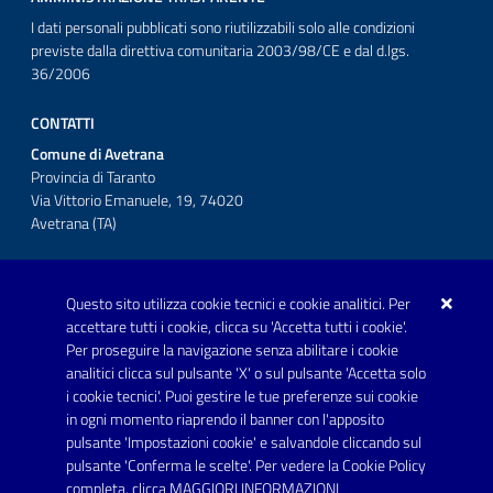
I dati personali pubblicati sono riutilizzabili solo alle condizioni
previste dalla direttiva comunitaria 2003/98/CE e dal d.lgs.
36/2006
CONTATTI
Comune di Avetrana
Provincia di Taranto
Via Vittorio Emanuele, 19, 74020
Avetrana (TA)
Questo sito utilizza cookie tecnici e cookie analitici. Per
Telefono: 0999707766
accettare tutti i cookie, clicca su 'Accetta tutti i cookie'.
Fax: 0999704336
Per proseguire la navigazione senza abilitare i cookie
analitici clicca sul pulsante 'X' o sul pulsante 'Accetta solo
Posta Elettronica Certificata:
i cookie tecnici'. Puoi gestire le tue preferenze sui cookie
prot.comune.avetrana@pec.rupar.puglia.it
in ogni momento riaprendo il banner con l'apposito
pulsante 'Impostazioni cookie' e salvandole cliccando sul
pulsante 'Conferma le scelte'. Per vedere la Cookie Policy
Link utili
completa, clicca
MAGGIORI INFORMAZIONI