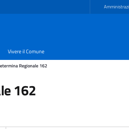
Amministrazi
Vivere il Comune
etermina Regionale 162
162 - Comune di Avetrana
le 162