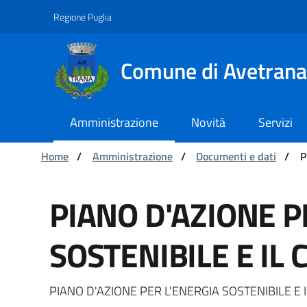
Navigazione
Salta al contenuto
Regione Puglia
Comune di Avetrana
Amministrazione
Novità
Servizi
Ti trovi in:
Home
/
Amministrazione
/
Documenti e dati
/
P
PIANO D'AZIONE PER L
PIANO D'AZIONE P
SOSTENIBILE E IL 
PIANO D'AZIONE PER L'ENERGIA SOSTENIBILE E 