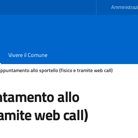
Amministrazi
Vivere il Comune
ppuntamento allo sportello (fisico e tramite web call)
 allo sportello (fisico e
tamento allo
ramite web call)