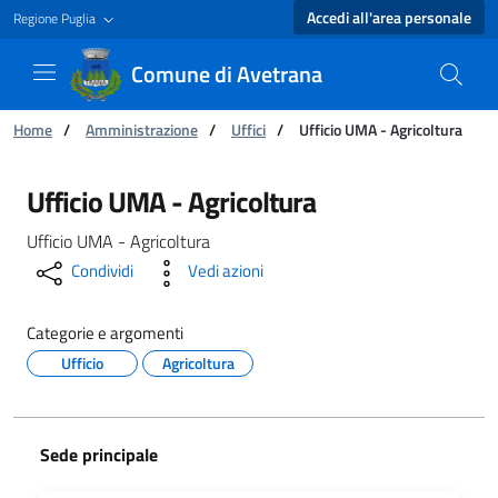
Accedi all'area personale
Regione Puglia
Comune di Avetrana
Ti trovi in:
Home
/
Amministrazione
/
Uffici
/
Ufficio UMA - Agricoltura
Ufficio UMA - Agricoltura - Comune di Avetra
Ufficio UMA - Agricoltura
Ufficio UMA - Agricoltura
Condividi
Vedi azioni
Categorie e argomenti
Ufficio
Agricoltura
Sede principale