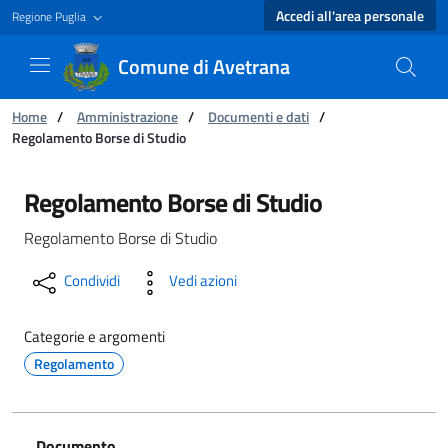
Accedi all'area personale
Regione Puglia
Comune di Avetrana
Ti trovi in:
Home
/
Amministrazione
/
Documenti e dati
/
Regolamento Borse di Studio
Regolamento Borse di Studio - Comune di Ave
Regolamento Borse di Studio
Regolamento Borse di Studio
Condividi
Vedi azioni
Categorie e argomenti
Regolamento
Documento