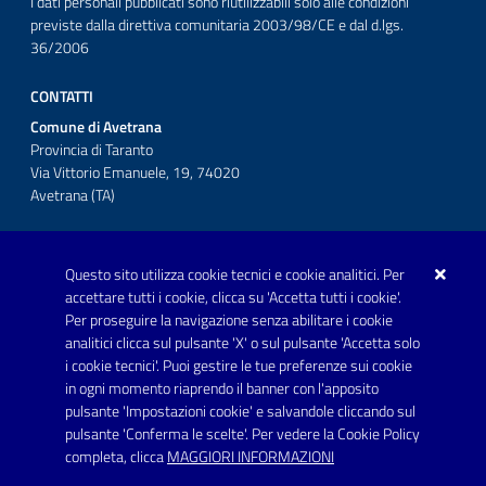
I dati personali pubblicati sono riutilizzabili solo alle condizioni
previste dalla direttiva comunitaria 2003/98/CE e dal d.lgs.
36/2006
CONTATTI
Comune di Avetrana
Provincia di Taranto
Via Vittorio Emanuele, 19, 74020
Avetrana (TA)
Questo sito utilizza cookie tecnici e cookie analitici. Per
Telefono: 0999707766
accettare tutti i cookie, clicca su 'Accetta tutti i cookie'.
Fax: 0999704336
Per proseguire la navigazione senza abilitare i cookie
analitici clicca sul pulsante 'X' o sul pulsante 'Accetta solo
Posta Elettronica Certificata:
i cookie tecnici'. Puoi gestire le tue preferenze sui cookie
prot.comune.avetrana@pec.rupar.puglia.it
in ogni momento riaprendo il banner con l'apposito
pulsante 'Impostazioni cookie' e salvandole cliccando sul
pulsante 'Conferma le scelte'. Per vedere la Cookie Policy
Link utili
completa, clicca
MAGGIORI INFORMAZIONI
Informativa privacy