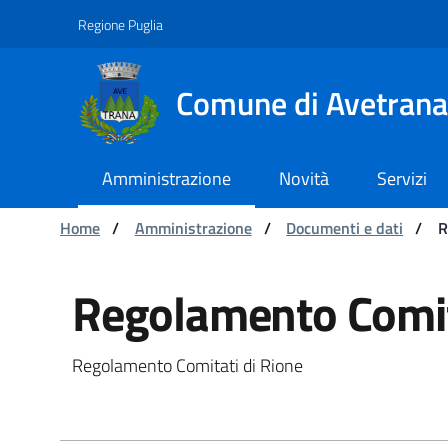
Navigazione
Salta al contenuto
Regione Puglia
Comune di Avetrana
Amministrazione
Novità
Servizi
Ti trovi in:
Home
/
Amministrazione
/
Documenti e dati
/
R
Regolamento Comitati 
Regolamento Comit
Regolamento Comitati di Rione