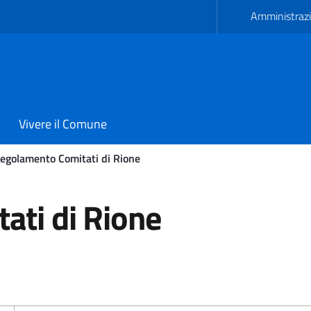
Amministrazi
Vivere il Comune
egolamento Comitati di Rione
di Rione - Comune di Ave
ati di Rione