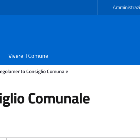
Amministrazi
Vivere il Comune
egolamento Consiglio Comunale
o Comunale - Comune di A
glio Comunale