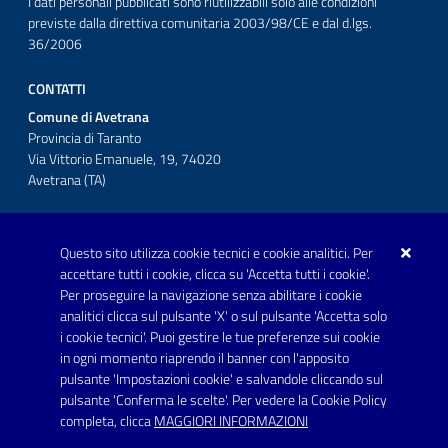
I dati personali pubblicati sono riutilizzabili solo alle condizioni
previste dalla direttiva comunitaria 2003/98/CE e dal d.lgs.
36/2006
CONTATTI
Comune di Avetrana
Provincia di Taranto
Via Vittorio Emanuele, 19, 74020
Avetrana (TA)
Questo sito utilizza cookie tecnici e cookie analitici. Per
Telefono: 0999707766
accettare tutti i cookie, clicca su 'Accetta tutti i cookie'.
Fax: 0999704336
Per proseguire la navigazione senza abilitare i cookie
analitici clicca sul pulsante 'X' o sul pulsante 'Accetta solo
Posta Elettronica Certificata:
i cookie tecnici'. Puoi gestire le tue preferenze sui cookie
prot.comune.avetrana@pec.rupar.puglia.it
in ogni momento riaprendo il banner con l'apposito
pulsante 'Impostazioni cookie' e salvandole cliccando sul
pulsante 'Conferma le scelte'. Per vedere la Cookie Policy
Link utili
completa, clicca
MAGGIORI INFORMAZIONI
Informativa privacy