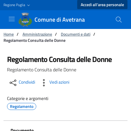
Accedi all'area personale
Regione Puglia
Comune di Avetrana
Ti trovi in:
Home
/
Amministrazione
/
Documenti e dati
/
Regolamento Consulta delle Donne
Regolamento Consulta delle Donne - Comune 
Regolamento Consulta delle Donne
Regolamento Consulta delle Donne
Condividi
Vedi azioni
Categorie e argomenti
Regolamento
Documento