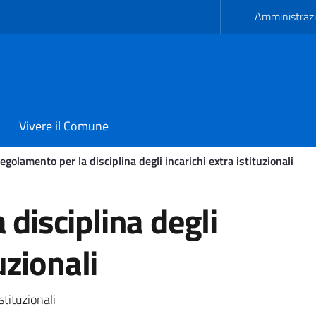
Amministrazi
Vivere il Comune
egolamento per la disciplina degli incarichi extra istituzionali
iplina degli incarichi ext
disciplina degli
uzionali
stituzionali