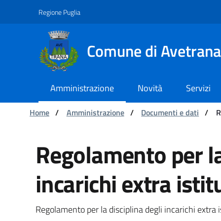
Navigazione
Salta al contenuto
Regione Puglia
Comune di Avetrana
Amministrazione
Novità
Servizi
Ti trovi in:
Home
/
Amministrazione
/
Documenti e dati
/
R
Regolamento per la disc
Regolamento per la 
incarichi extra istit
Regolamento per la disciplina degli incarichi extra i