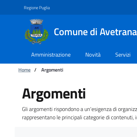
Navigazione
Salta al contenuto
Regione Puglia
Comune di Avetrana
Amministrazione
Novità
Servizi
Ti trovi in:
Home
/
Argomenti
Argomenti - Comune d
Argomenti
Gli argomenti rispondono a un'esigenza di organizza
rappresentano le principali categorie di contenuti, 