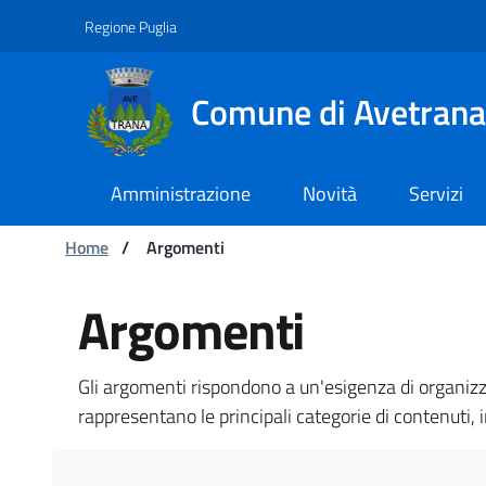
Navigazione
Salta al contenuto
Regione Puglia
Comune di Avetrana
Amministrazione
Novità
Servizi
Ti trovi in:
Home
/
Argomenti
Argomenti - Comune d
Argomenti
Gli argomenti rispondono a un'esigenza di organizza
rappresentano le principali categorie di contenuti, 